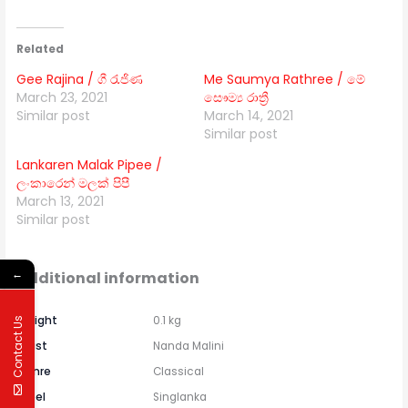
Related
Gee Rajina / ගී රැජිණ
Me Saumya Rathree / මේ
March 23, 2021
සෞම්‍ය රාත්‍රී
Similar post
March 14, 2021
Similar post
Lankaren Malak Pipee /
ලංකාරෙන් මලක් පිපී
March 13, 2021
Similar post
←
Additional information
Weight
0.1 kg
Contact Us
Artist
Nanda Malini
Genre
Classical
Label
Singlanka