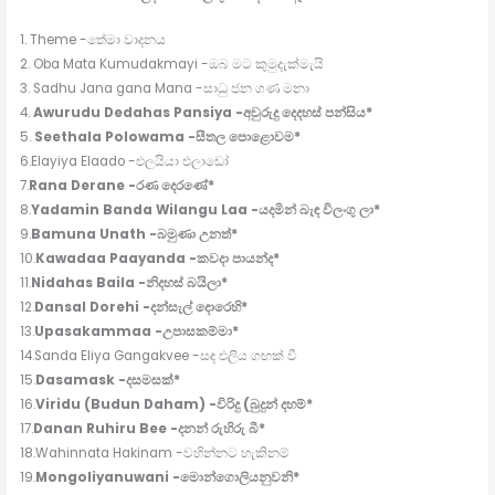
1. Theme -තේමා වාදනය
2. Oba Mata Kumudakmayi -ඔබ මට කුමුදැක්මැයි
3. Sadhu Jana gana Mana -සාධු ජන ගණ මනා
4.
Awurudu Dedahas Pansiya -අවුරුදු දෙදහස් පන්සිය*
5.
Seethala Polowama -සීතල පොළොවම*
6.Elayiya Elaado -එලයියා එලාඩෝ
7.
Rana Derane -රණ දෙරණේ*
8.
Yadamin Banda Wilangu Laa -යදමින් බැඳ විලංගු ලා*
9.
Bamuna Unath -බමුණා උනත්*
10.
Kawadaa Paayanda -කවදා පායන්ද*
11.
Nidahas Baila -නිදහස් බයිලා*
12.
Dansal Dorehi -දන්සැල් දොරෙහි*
13.
Upasakammaa -උපාසකම්මා*
14.Sanda Eliya Gangakvee -සඳ එලිය ගඟක් වී
15.
Dasamask -දසමසක්*
16.
Viridu (Budun Daham) -විරිදු (බුදුන් දහම්*
17.
Danan Ruhiru Bee -දනන් රුහිරු බී*
18.Wahinnata Hakinam -වහින්නට හැකිනම්
19.
Mongoliyanuwani -මොන්ගොලියනුවනි*