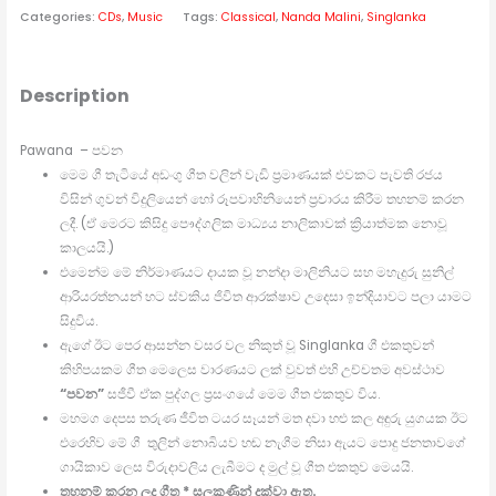
Categories:
CDs
,
Music
Tags:
Classical
,
Nanda Malini
,
Singlanka
Description
Pawana – පවන
මෙම ගී තැටියේ අඩංගු ගීත වලින් වැඩි ප්‍රමාණයක් එවකට පැවති රජය
විසින් ගුවන් විදුලියෙන් හෝ රූපවාහිනියෙන් ප්‍රචාරය කිරීම තහනම් කරන
ලදී. (ඒ මෙරට කිසිදු පෞද්ගලික මාධ්‍යය නාලිකාවක් ක්‍රියාත්මක නොවූ
කාලයයි.)
එමෙන්ම මේ නිර්මාණයට දායක වූ නන්දා මාලිනියට සහ මහැදුරු සුනිල්
ආරියරත්නයන් හට ස්වකිය ජිවිත ආරක්ෂාව උදෙසා ඉන්දියාවට පලා යාමට
සිදුවිය.
ඇගේ ඊට පෙර ආසන්න වසර වල නිකුත් වූ Singlanka ගී එකතුවන්
කිහිපයකම ගීත මෙලෙස වාරණයට ලක් වුවත් එහි උච්චතම අවස්ථාව
“පවන”
සජීවී ඒක පුද්ගල ප්‍රසංගයේ මෙම ගීත එකතුව විය.
මහමග දෙපස තරුණ ජීවිත ටයර සෑයන් මත දවා හළු කල අඳුරු යුගයක ඊට
එරෙහිව මේ ගී තුලින් නොබියව හඬ නැගීම නිසා ඇයට පොදු ජනතාවගේ
ගායිකාව ලෙස විරුදාවලිය ලැබීමට ද මුල් වූ ගීත එකතුව මෙයයි.
තහනම් කරන ලද ගීත * සලකුණින් දක්වා ඇත.