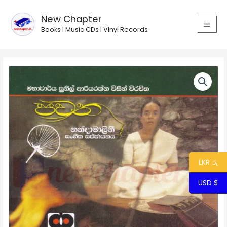
Skip
MAIN
to
New Chapter
MEN
content
Books | Music CDs | Vinyl Records
LKR රු
USD $