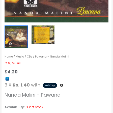
Home
/
Music
/
CDs
/ Pawana – Nanda Malini
CDs
,
Music
$
4.20
3 X
Rs. 1.40
with
Nanda Malini – Pawana
Availability:
Out of stock