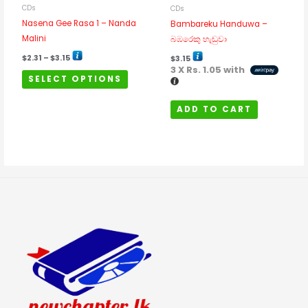
chosen
CDs
CDs
on
Nasena Gee Rasa 1 – Nanda
Bambareku Handuwa –
the
Malini
බඹරෙකු හැඬුවා
product
$
2.31
–
$
3.15
$
3.15
page
3 X
Rs. 1.05
with
SELECT OPTIONS
ADD TO CART